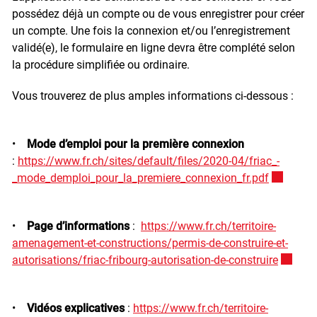
possédez déjà un compte ou de vous enregistrer pour créer
un compte. Une fois la connexion et/ou l’enregistrement
validé(e), le formulaire en ligne devra être complété selon
la procédure simplifiée ou ordinaire.
Vous trouverez de plus amples informations ci-dessous :
•
Mode d’emploi pour la première connexion
:
https://www.fr.ch/sites/default/files/2020-04/friac_-
_mode_demploi_pour_la_premiere_connexion_fr.pdf
Ce lien ex
•
Page d’informations
:
https://www.fr.ch/territoire-
amenagement-et-constructions/permis-de-construire-et-
autorisations/friac-fribourg-autorisation-de-construire
Ce lien 
•
Vidéos explicatives
:
https://www.fr.ch/territoire-