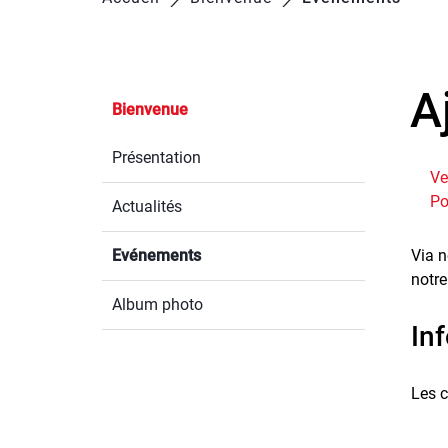
A
Bienvenue
Présentation
Ve
Po
Actualités
Evénements
(sélectionné)
Via n
notre
Album photo
In
Les c